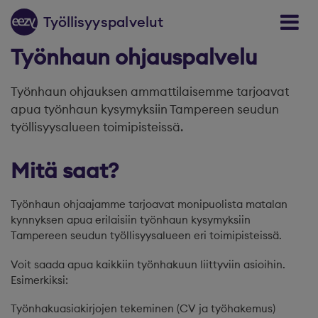
Siirry sisältöön
T
y
ölli
s
y
y
spal
v
elut
Työnhaun ohjauspalvelu
Työnhaun ohjauksen ammattilaisemme tarjoavat
apua työnhaun kysymyksiin Tampereen seudun
työllisyysalueen toimipisteissä.
Mitä saat?
Työnhaun ohjaajamme tarjoavat monipuolista matalan
kynnyksen apua erilaisiin työnhaun kysymyksiin
Tampereen seudun työllisyysalueen eri toimipisteissä.
Voit saada apua kaikkiin työnhakuun liittyviin asioihin.
Esimerkiksi:
Työnhakuasiakirjojen tekeminen (CV ja työhakemus)