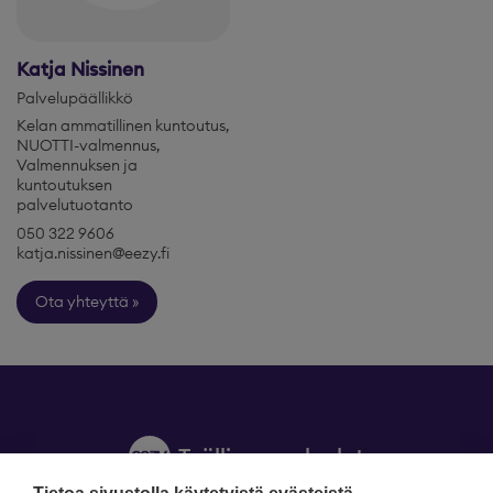
Katja Nissinen
Palvelupäällikkö
Kelan ammatillinen kuntoutus,
NUOTTI-valmennus,
Valmennuksen ja
kuntoutuksen
palvelutuotanto
050 322 9606
katja.nissinen@eezy.fi
Ota yhteyttä
T
y
ölli
s
y
y
spal
v
elut