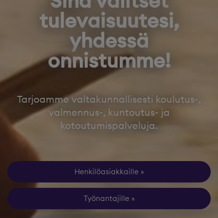
Sinä valitset
tulevaisuutesi,
yhdessä
onnistumme!
Tarjoamme valtakunnallisesti koulutus-,
valmennus-, kuntoutus- ja
kotoutumispalveluja.
Henkilöasiakkaille
Työnantajille