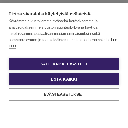
Tietoa sivustolla käytetyistä evästeistä
Käytämme sivustollamme evästeitä kerätäksemme ja
analysoidaksemme sivuston suorituskykyä ja käyttöä,
tarjotaksemme sosiaalisen median ominaisuuksia sekä
parantaaksemme ja räätälöidäksemme sisältöä ja mainoksia.
Lue
lisää
SALLI KAIKKI EVÄSTEET
ESTÄ KAIKKI
12.1.2026
TARINAT
EVÄSTEASETUKSET
Monipuolinen kokemus ja hyvähenkinen
työpaikka auttavat työssä
-Kun asiakas pääsee eteenpäin tilanteessaan, koen
itsekin onnistuneeni. Tämä motivoi ja innostaa, kertoo
Eezy Työllisyyspalveluiden uravalme…