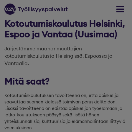
Siirry sisältöön
T
y
ölli
s
y
y
spal
v
elut
Kotoutumiskoulutus Helsinki,
Espoo ja Vantaa (Uusimaa)
Järjestämme maahanmuuttajien
kotoutumiskoulutusta Helsingissä, Espoossa ja
Vantaalla.
Mitä saat?
Kotoutumiskoulutuksen tavoitteena on, että opiskelija
saavuttaa suomen kielessä toimivan peruskielitaidon.
Lisäksi tavoitteena on edistää opiskelijan työelämään ja
jatko-koulutukseen pääsyä sekä lisätä hänen
yhteiskunnallisia, kulttuurisia ja elämänhallintaan liittyviä
valmiuksiaan.