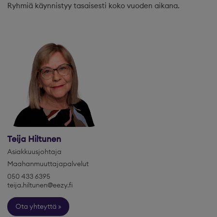
Ryhmiä käynnistyy tasaisesti koko vuoden aikana.
Teija Hiltunen
Asiakkuusjohtaja
Maahanmuuttajapalvelut
050 433 6395
teija.hiltunen@eezy.fi
Ota yhteyttä