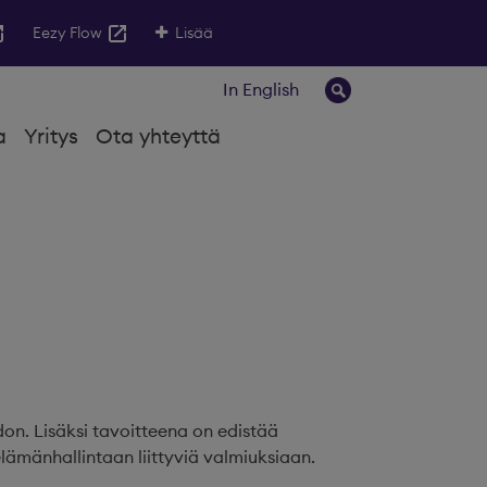
Eezy Flow
Lisää
In English
a
Yritys
Ota yhteyttä
on. Lisäksi tavoitteena on edistää
elämänhallintaan liittyviä valmiuksiaan.