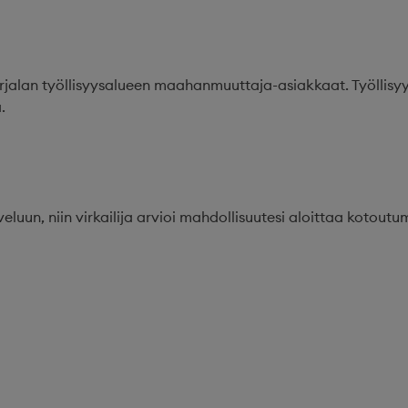
alan työllisyysalueen maahanmuuttaja-asiakkaat. Työllisyys
.
luun, niin virkailija arvioi mahdollisuutesi aloittaa kotoutu