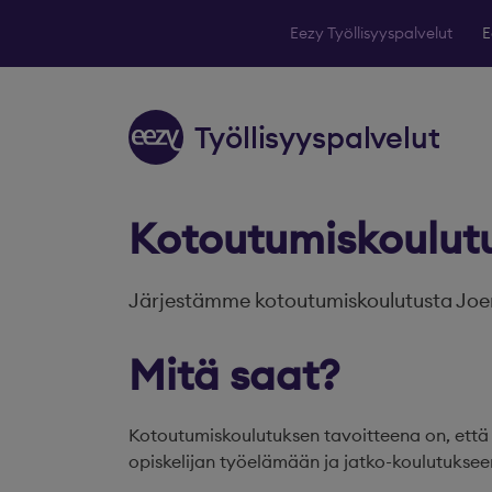
Eezy Työllisyyspalvelut
E
Siirry sisältöön
T
y
ölli
s
y
y
spal
v
elut
Kotoutumiskoulutu
Järjestämme kotoutumiskoulutusta Joe
Mitä saat?
Kotoutumiskoulutuksen tavoitteena on, että 
opiskelijan työelämään ja jatko-koulutukseen