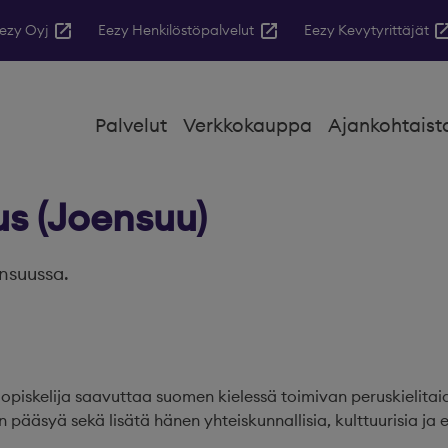
ezy Oyj
Eezy Henkilöstöpalvelut
Eezy Kevytyrittäjät
Palvelut
Verkkokauppa
Ajankohtaist
s (Joensuu)
nsuussa.
opiskelija saavuttaa suomen kielessä toimivan peruskielitaid
 pääsyä sekä lisätä hänen yhteiskunnallisia, kulttuurisia ja 