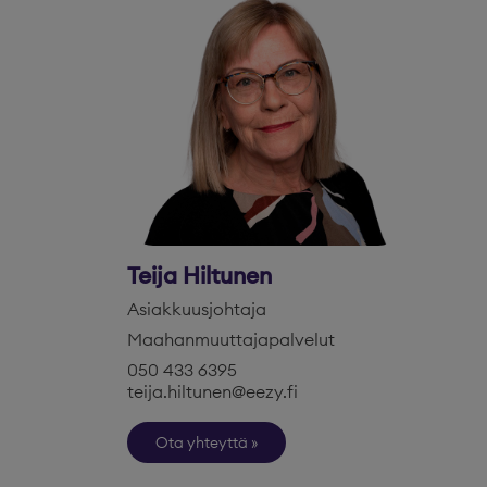
Teija Hiltunen
Asiakkuusjohtaja
Maahanmuuttajapalvelut
050 433 6395
teija.hiltunen@eezy.fi
Ota yhteyttä