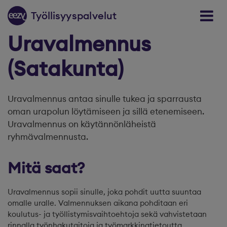
Siirry sisältöön
T
y
ölli
s
y
y
spal
v
elut
Uravalmennus
(Satakunta)
Uravalmennus antaa sinulle tukea ja sparrausta
oman urapolun löytämiseen ja sillä etenemiseen.
Uravalmennus on käytännönläheistä
ryhmävalmennusta.
Mitä saat?
Uravalmennus sopii sinulle, joka pohdit uutta suuntaa
omalle uralle. Valmennuksen aikana pohditaan eri
koulutus- ja työllistymisvaihtoehtoja sekä vahvistetaan
rinnalla työnhakutaitoja ja työmarkkinatietoutta.