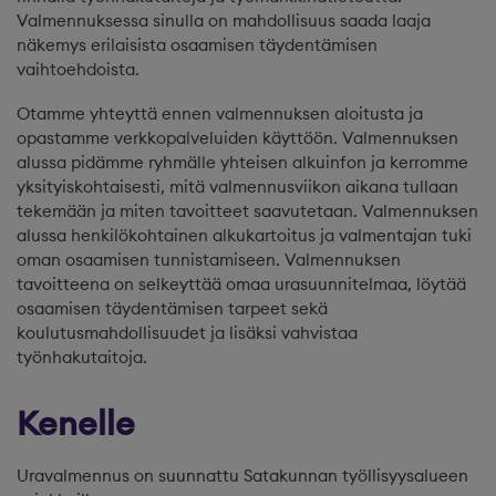
Valmennuksessa sinulla on mahdollisuus saada laaja
näkemys erilaisista osaamisen täydentämisen
vaihtoehdoista.
Otamme yhteyttä ennen valmennuksen aloitusta ja
opastamme verkkopalveluiden käyttöön. Valmennuksen
alussa pidämme ryhmälle yhteisen alkuinfon ja kerromme
yksityiskohtaisesti, mitä valmennusviikon aikana tullaan
tekemään ja miten tavoitteet saavutetaan. Valmennuksen
alussa henkilökohtainen alkukartoitus ja valmentajan tuki
oman osaamisen tunnistamiseen. Valmennuksen
tavoitteena on selkeyttää omaa urasuunnitelmaa, löytää
osaamisen täydentämisen tarpeet sekä
koulutusmahdollisuudet ja lisäksi vahvistaa
työnhakutaitoja.
Kenelle
Uravalmennus on suunnattu Satakunnan työllisyysalueen